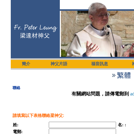
簡介
神父片語
福音訊息
聯絡
有關網站問題，請傳電郵到
a
請填寫以下表格聯絡梁神父:
姓:
名:
:
電郵: