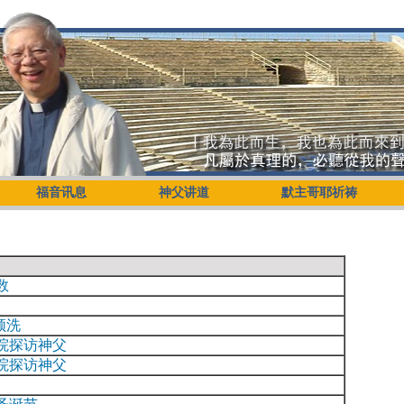
福音讯息
神父讲道
默主哥耶祈祷
数
领洗
院探访神父
院探访神父