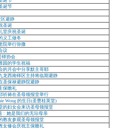
圣诞节
圣诞节
堂区避静
祝圣诞
礼堂庆祝圣诞
的义工做冬
老院举行弥撒
会议
籍司铎协会
稚园的学生祝福
会的月会中分享默主哥耶
九龙西南铎区主持将临期避静
在圣保禄避静院避静
主保瞻礼
耶祈祷在圣母领报堂举行
annie Wong 的生日(圣曹桂英堂)
堂的妇女会来访圣母领报堂
主题﹕她是我们的无玷母亲
海的教友参观圣母领报堂
教女修会庆祝主保瞻礼