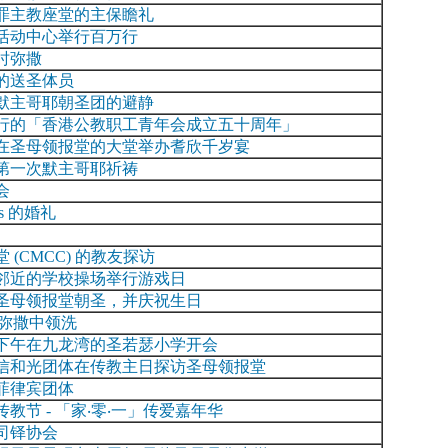
罪主教座堂的主保瞻礼
活动中心举行百万行
时弥撒
的送圣体员
默主哥耶朝圣团的避静
行的「香港公教职工青年会成立五十周年」
在圣母领报堂的大堂举办耆欣千岁宴
第一次默主哥耶祈祷
会
cis 的婚礼
 (CMCC) 的教友探访
邻近的学校操场举行游戏日
圣母领报堂朝圣，并庆祝生日
1时弥撒中领洗
下午在九龙湾的圣若瑟小学开会
信和光团体在传教主日探访圣母领报堂
菲律宾团体
教节 - 「家‧零‧一」传爱嘉年华
司铎协会