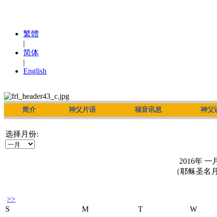
繁體
|
简体
|
English
简介
神父片语
福音讯息
神父
选择月份:
2016年 一
（耶稣圣名
>>
S
M
T
W