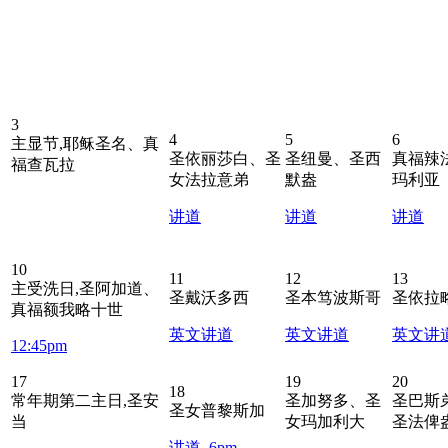
3
4
5
6
主显节,耶稣圣名、真
圣依丽莎白、圣
圣纽曼、圣西
真福辣
福查瓦拉
女法拉意弟
默盎
玛利亚
讲道
讲道
讲道
10
11
12
13
主受洗日,圣阿加道、
圣戴沃多西
圣本笃波斯哥
圣依拉
真福额我略十世
英文讲道
英文讲道
英文讲
12:45pm
17
19
20
18
常年期第二主日,圣安
圣加努多、圣
圣巴斯
圣女普黎斯加
当
女玛加利大
圣法俾
讲道
,
6pm