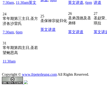
7:30am
,
11:30am英文
英文讲道
,
6pm
讲道
26
27
24
25
圣弟茂德及圣
圣赵荣
常年期第三主日,圣方
圣保禄宗徒归化
弟铎
琪拉
济各沙雷氏
英文讲道
英文讲道
英文讲
7:30am
,
6pm
31
常年期第四主日,圣若
望鲍思高
11:30am
Copyright ©
www.frpeterleung.com
All Rights Reserved.