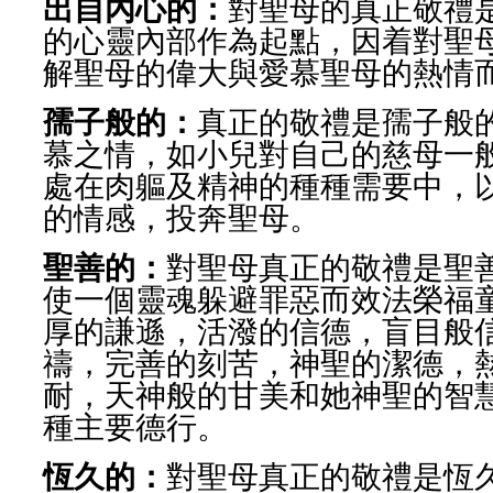
出自內心的：
對聖母的真正敬禮
的心靈內部作為起點，因着對聖
解聖母的偉大與愛慕聖母的熱情
孺子般的：
真正的敬禮是孺子般
慕之情，如小兒對自己的慈母一
處在肉軀及精神的種種需要中，
的情感，投奔聖母。
聖善的：
對聖母真正的敬禮是聖
使一個靈魂躲避罪惡而效法榮福
厚的謙遜，活潑的信德，盲目般
禱，完善的刻苦，神聖的潔德，
耐，天神般的甘美和她神聖的智
種主要德行。
恆久的：
對聖母真正的敬禮是恆