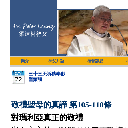
簡介
神父片語
福音訊息
三十三天祈禱奉獻
聖蒙福
敬禮聖母的真諦 第105-110條
對瑪利亞真正的敬禮